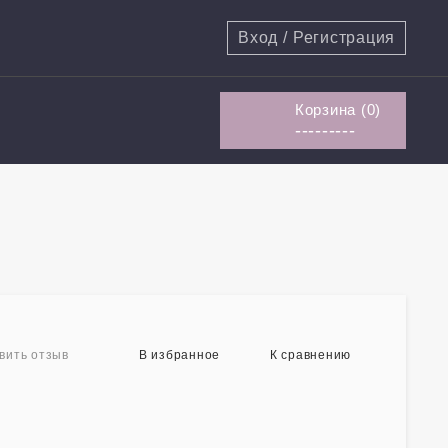
Вход
/
Регистрация
Корзина (
0
)
---------
В избранное
К сравнению
вить отзыв