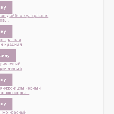
в...
н красная
оричневый
нчжо-ицзы...