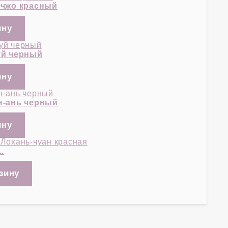
-чжо красный
уй черный
н-ань черный
.