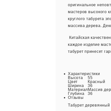
оригинальное неповт
мастеров высокого к
круглого табурета э
массива дерева. Дек
Китайская качествен
каждое изделие маст
табурет принесет га
Характеристики
Высота
55
Цвет
Красный
Ширина
36
Материал
Массив де
Глубина
36
Отзывы
Табурет деревянный