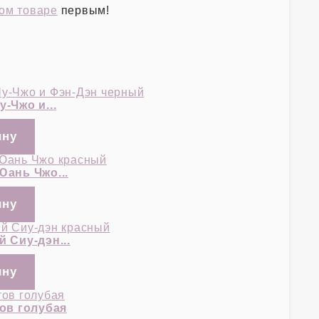
том товаре
первым!
-Чжо и...
ань Чжо...
 Сиу-дэн...
ов голубая