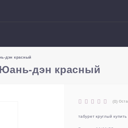
нь-дэн красный
 Юань-дэн красный
(0)
Оста
табурет круглый купить