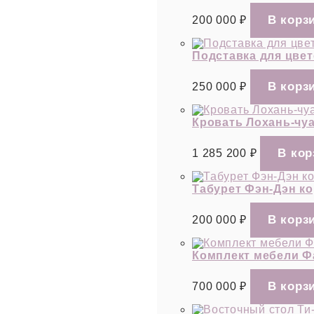
200 000
₽
Подставка для цвето
250 000
₽
Кровать Лохань-чуа
1 285 200
₽
Табурет Фэн-Дэн к
200 000
₽
Комплект мебели Фа
700 000
₽