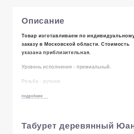
Описание
Товар изготавливаем по индивидуальном
заказу в Московской области. Стоимость
указана приблизительная.
Уровень исполнения - премиальный.
Резьба - ручная.
Размер:
ширина - 36 см, глубина - 36 см, высо
подробнее
55 см.
Описание товара:
Табурет деревянный Юа
Табурет деревянный Юань-дэн красный