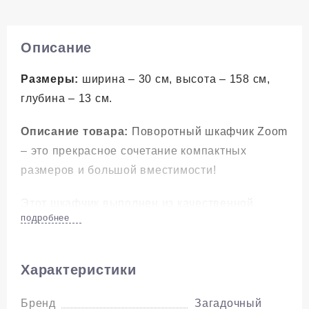
Описание
Размеры:
ширина – 30 см, высота – 158 см,
глубина – 13 см.
Описание товара:
Поворотный шкафчик Zoom
– это прекрасное сочетание компактных
размеров и большой вместимости!
Этот шкафчик выполнен из качественной
подробнее
стали, покрашенной порошковым способом.
Фасад зеркальный с 3-х сторон.
Характеристики
У шкафчика 7 полочек. Благодаря компактному
и высокому фасаду, для установки требуется
Бренд
Загадочный