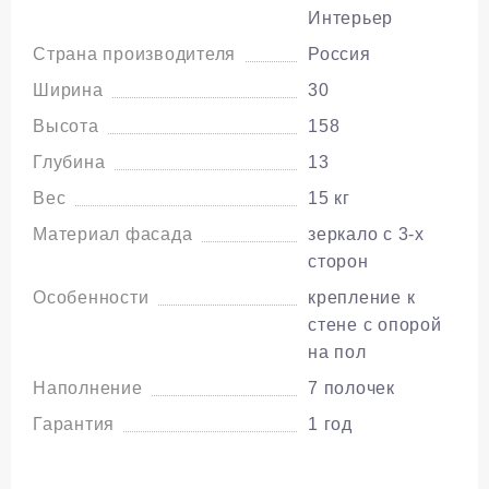
всего 35 сантиметров. Такой шкафчик для
Интерьер
хранения вмещает много различных
Страна производителя
Россия
предметов и аксессуаров. Великолепно
Ширина
30
дополнит уют и комфорт в доме.
Высота
158
Доступные расцветки:
белый.
Глубина
13
Вес
15 кг
В нашем интернет-магазине товаров для
интерьера вы всегда можете купить
Материал фасада
зеркало с 3-х
сторон
поворотный шкафчик Zoom с доставкой на дом
или в офис.
Особенности
крепление к
стене с опорой
на пол
Наполнение
7 полочек
Гарантия
1 год