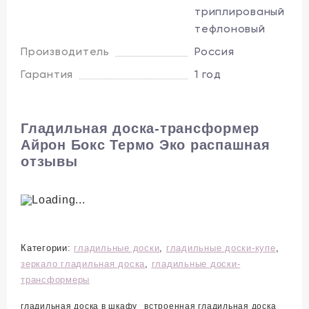
Эта встраиваемая гладильная доска
триплированый
тефлоновый
открывается в правую или левую сторону на
170°. Удобная практичная гладильная доска,
Производитель
Россия
которая занимает минимум места. Идеальный
Гарантия
1 год
вариант для маленькой квартиры и дома.
Такая
встроенная гладильная доска
станет
прекрасным подарком на новоселье.
Гладильная доска-трансформер
Айрон Бокс Термо Эко распашная
Доступные расцветки:
отзывы
беленый дуб, венге.
Категории:
гладильные доски
,
гладильные доски-купе
,
зеркало гладильная доска
,
гладильные доски-
трансформеры
гладильная доска в шкафу
встроенная гладильная доска