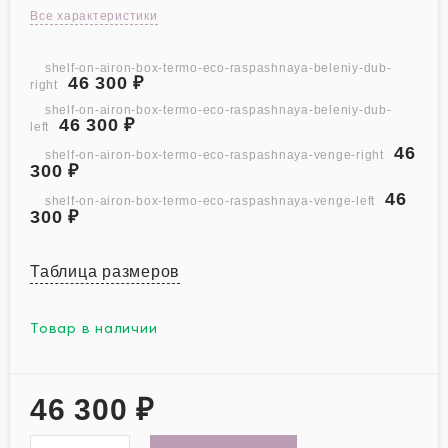
Все характеристики
shelf-on-airon-box-termo-eco-raspashnaya-beleniy-dub-
46 300
₽
right
shelf-on-airon-box-termo-eco-raspashnaya-beleniy-dub-
46 300
₽
left
46
shelf-on-airon-box-termo-eco-raspashnaya-venge-right
300
₽
46
shelf-on-airon-box-termo-eco-raspashnaya-venge-left
300
₽
Таблица размеров
Товар в наличии
46 300
₽