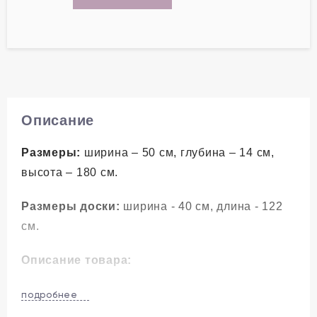
Описание
Размеры:
ширина – 50 см, глубина – 14 см,
высота – 180 см.
Размеры доски:
ширина - 40 см, длина - 122
см.
Описание товара:
Гладильная доска-трансформер Айрон Бокс
подробнее
Термо Эко распашная встроена в шкафчик с